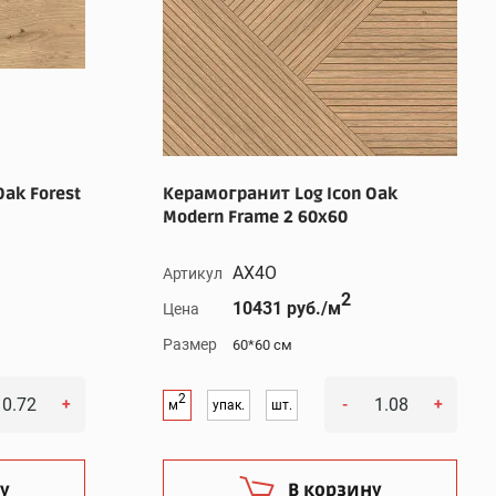
ak Forest
Керамогранит Log Icon Oak
Modern Frame 2 60x60
AX4O
Артикул
2
10431 руб./м
Цена
Размер
60*60 см
2
+
-
+
м
упак.
шт.
у
В корзину