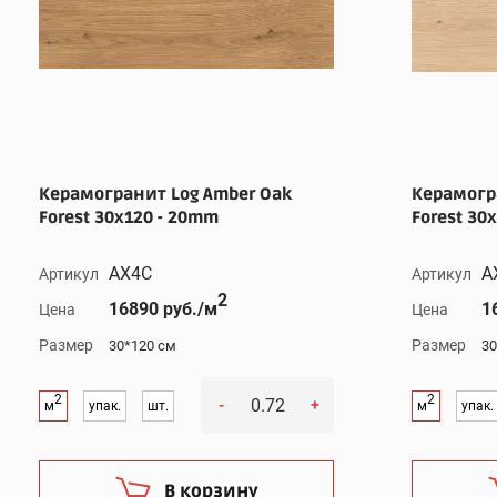
Керамогранит Log Amber Oak
Керамогра
Forest 30x120 - 20mm
Forest 30
AX4C
A
Артикул
Артикул
2
16890 руб./м
1
Цена
Цена
Размер
Размер
30*120 см
30
2
2
-
+
м
упак.
шт.
м
упак.
В корзину