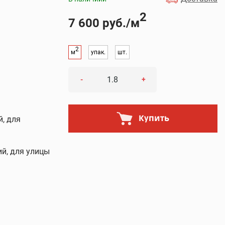
2
7 600 руб./м
2
м
упак.
шт.
-
+
Купить
й, для
й, для улицы