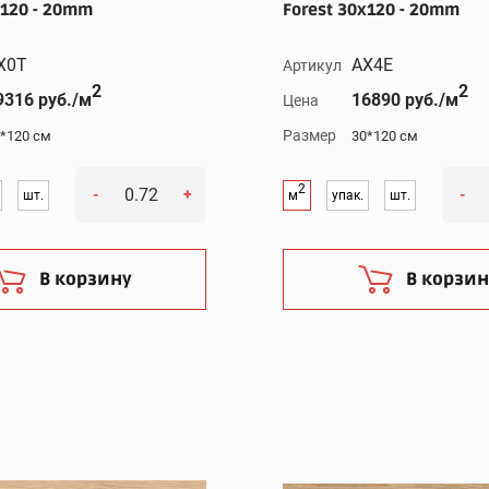
120 - 20mm
Forest 30x120 - 20mm
X0T
AX4E
Артикул
2
2
9316 руб./м
16890 руб./м
Цена
Размер
*120 см
30*120 см
2
-
+
-
шт.
м
упак.
шт.
В корзину
В корзин