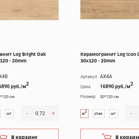
нит Log Bright Oak
Керамогранит Log Icon O
x120 - 20mm
30x120 - 20mm
X4B
AX4A
Артикул
2
2
6890 руб./м
16890 руб./м
Цена
Размер
*120 см
30*120 см
2
-
+
-
шт.
м
упак.
шт.
В корзину
В корзин