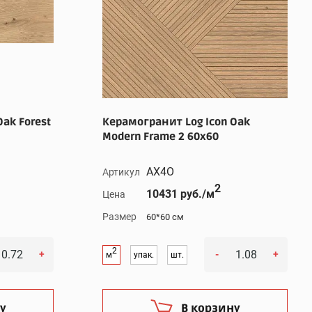
ak Forest
Керамогранит Log Icon Oak
Modern Frame 2 60x60
AX4O
Артикул
2
10431 руб./м
Цена
Размер
60*60 см
2
+
-
+
м
упак.
шт.
у
В корзину