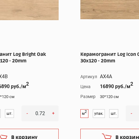
нит Log Bright Oak
Керамогранит Log Icon O
x120 - 20mm
30x120 - 20mm
X4B
AX4A
Артикул
2
2
6890 руб./м
16890 руб./м
Цена
Размер
*120 см
30*120 см
2
-
+
-
шт.
м
упак.
шт.
В корзину
В корзин