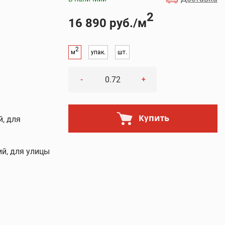
2
16 890 руб./м
2
м
упак.
шт.
-
+
Купить
й, для
й, для улицы