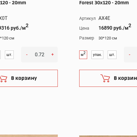
120 - 20mm
Forest 30x120 - 20mm
X0T
AX4E
Артикул
2
2
9316 руб./м
16890 руб./м
Цена
Размер
*120 см
30*120 см
2
-
+
-
шт.
м
упак.
шт.
В корзину
В корзин