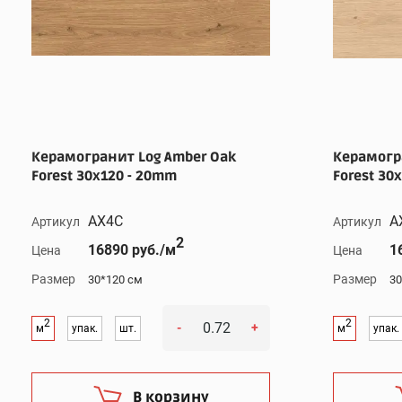
Керамогранит Log Amber Oak
Керамогра
Forest 30x120 - 20mm
Forest 30
AX4C
A
Артикул
Артикул
2
16890 руб./м
1
Цена
Цена
Размер
Размер
30*120 см
30
2
2
-
+
м
упак.
шт.
м
упак.
В корзину