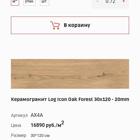
-
+
м
упак.
шт.
В корзину
Керамогранит Log Icon Oak Forest 30x120 - 20mm
AX4A
Артикул
2
16890 руб./м
Цена
Размер
30*120 см