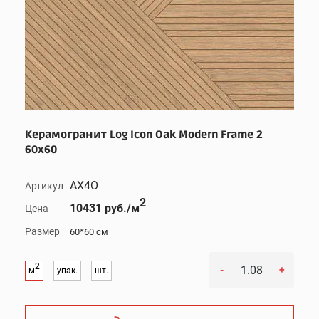
Керамогранит Log Icon Oak Modern Frame 2
60x60
AX4O
Артикул
2
10431 руб./м
Цена
Размер
60*60 см
2
-
+
м
упак.
шт.