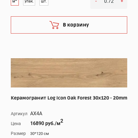
-
+
м
упак.
шт.
В корзину
Керамогранит Log Icon Oak Forest 30x120 - 20mm
AX4A
Артикул
2
16890 руб./м
Цена
Размер
30*120 см