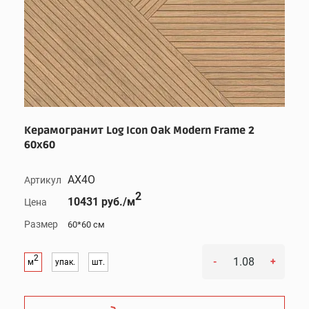
Керамогранит Log Icon Oak Modern Frame 2
60x60
AX4O
Артикул
2
10431 руб./м
Цена
Размер
60*60 см
2
-
+
м
упак.
шт.