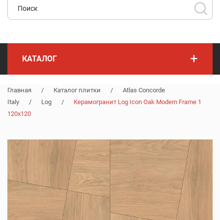
+
КАТАЛОГ
Главная
/
Каталог плитки
/
Atlas Concorde
Italy
/
Log
/
Керамогранит Log Icon Oak Modern Frame 1
120x120