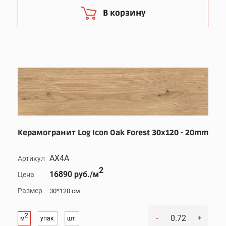
В корзину
Керамогранит Log Icon Oak Forest 30x120 - 20mm
AX4A
Артикул
2
16890 руб./м
Цена
Размер
30*120 см
2
-
+
м
упак.
шт.