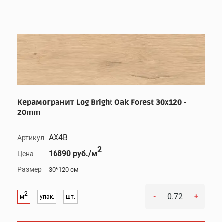
Керамогранит Log Bright Oak Forest 30x120 -
20mm
AX4B
Артикул
2
16890 руб./м
Цена
Размер
30*120 см
2
-
+
м
упак.
шт.