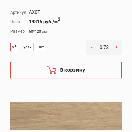
AX0T
Артикул
2
19316 руб./м
Цена
Размер
60*120 см
2
-
+
м
упак.
шт.
В корзину