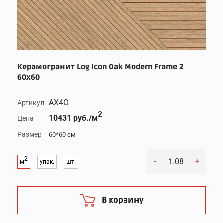
Керамогранит Log Icon Oak Modern Frame 2
60x60
AX4O
Артикул
2
10431 руб./м
Цена
Размер
60*60 см
2
-
+
м
упак.
шт.
В корзину