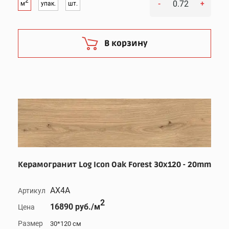
2
-
+
м
упак.
шт.
В корзину
Керамогранит Log Icon Oak Forest 30x120 - 20mm
AX4A
Артикул
2
16890 руб./м
Цена
Размер
30*120 см