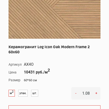
Керамогранит Log Icon Oak Modern Frame 2
60x60
AX4O
Артикул
2
10431 руб./м
Цена
Размер
60*60 см
2
-
+
м
упак.
шт.