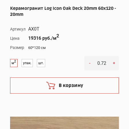
Керамогранит Log Icon Oak Deck 20mm 60x120 -
20mm
AX0T
Артикул
2
19316 руб./м
Цена
Размер
60*120 см
2
-
+
м
упак.
шт.
В корзину