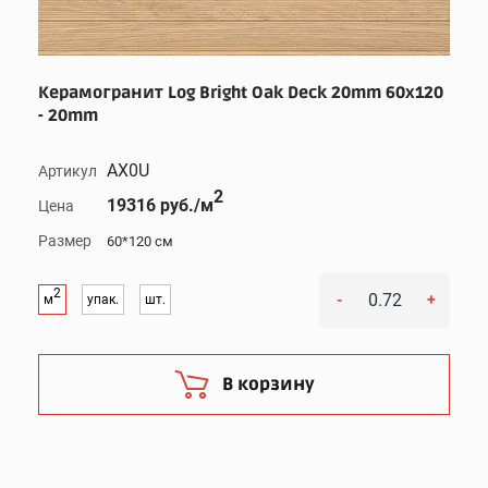
Керамогранит Log Bright Oak Deck 20mm 60x120
- 20mm
AX0U
Артикул
2
19316 руб./м
Цена
Размер
60*120 см
2
-
+
м
упак.
шт.
В корзину