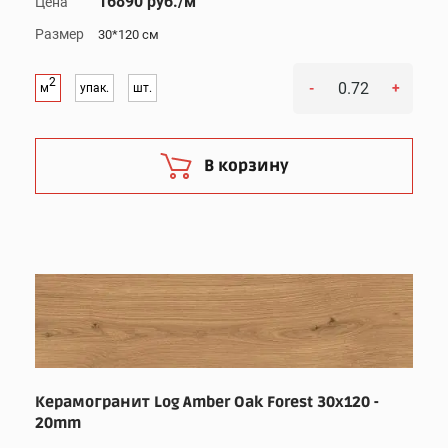
16890 руб./м
Цена
Размер
30*120 см
2
-
+
м
упак.
шт.
В корзину
Керамогранит Log Amber Oak Forest 30x120 -
20mm