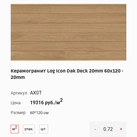
Керамогранит Log Icon Oak Deck 20mm 60x120 -
20mm
AX0T
Артикул
2
19316 руб./м
Цена
Размер
60*120 см
2
-
+
м
упак.
шт.