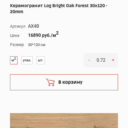
Керамогранит Log Bright Oak Forest 30x120 -
20mm
AX4B
Артикул
2
16890 руб./м
Цена
Размер
30*120 см
2
-
+
м
упак.
шт.
В корзину