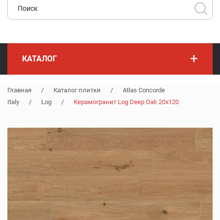
+
КАТАЛОГ
Главная
/
Каталог плитки
/
Atlas Concorde
Italy
/
Log
/
Керамогранит Log Deep Oak 20x120