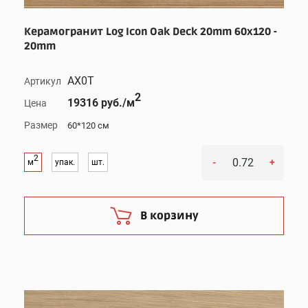
Керамогранит Log Icon Oak Deck 20mm 60x120 -
20mm
AX0T
Артикул
2
19316 руб./м
Цена
Размер
60*120 см
2
-
+
м
упак.
шт.
В корзину