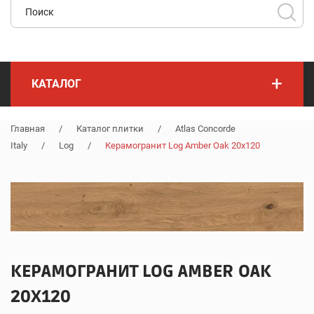
+
КАТАЛОГ
Главная
/
Каталог плитки
/
Atlas Concorde
Italy
/
Log
/
Керамогранит Log Amber Oak 20x120
КЕРАМОГРАНИТ LOG AMBER OAK
20X120