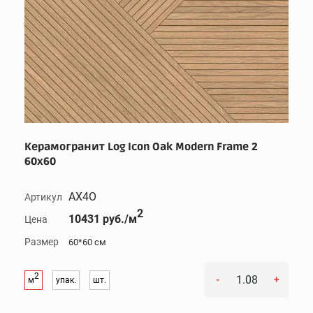
Керамогранит Log Icon Oak Modern Frame 2
60x60
AX4O
Артикул
2
10431 руб./м
Цена
Размер
60*60 см
2
-
+
м
упак.
шт.