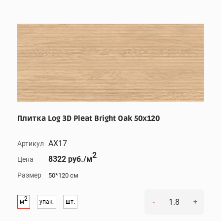
Плитка Log 3D Pleat Bright Oak 50x120
AX17
Артикул
2
8322 руб./м
Цена
Размер
50*120 см
2
-
+
м
упак.
шт.