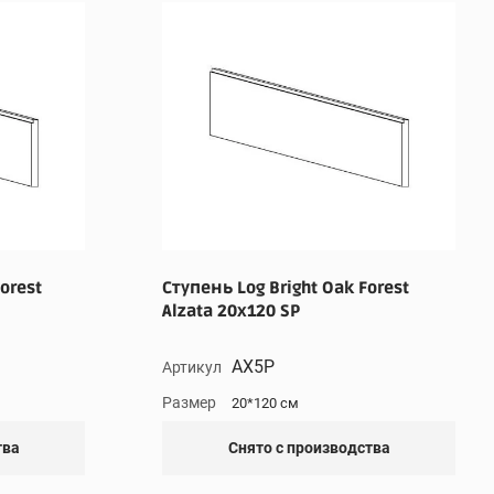
orest
Ступень Log Bright Oak Forest
Alzata 20x120 SP
AX5P
Артикул
Размер
20*120 см
тва
Снято с производства