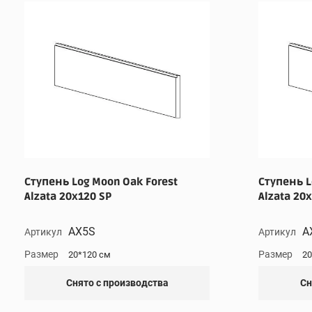
Ступень Log Moon Oak Forest
Ступень L
Alzata 20x120 SP
Alzata 20
AX5S
A
Артикул
Артикул
Размер
Размер
20*120 см
20
Снято с производства
Сн