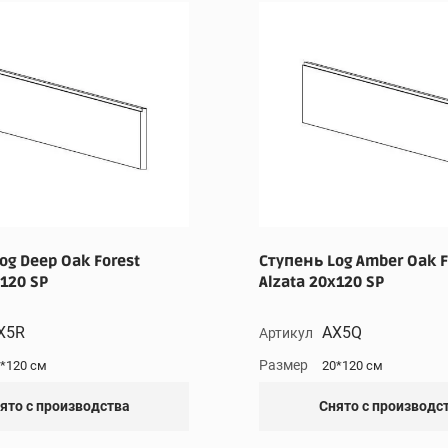
og Deep Oak Forest
Ступень Log Amber Oak F
x120 SP
Alzata 20x120 SP
X5R
AX5Q
Артикул
Размер
*120 см
20*120 см
ято с производства
Снято с производс