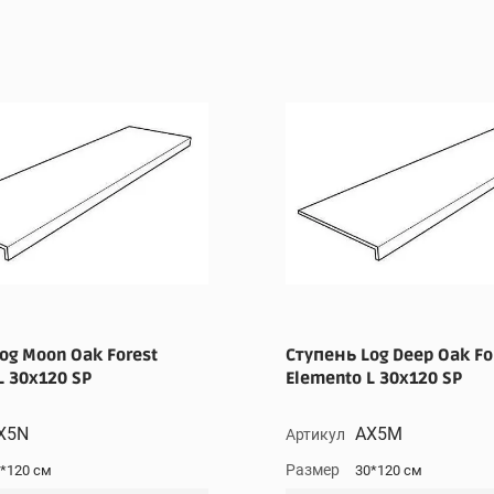
og Moon Oak Forest
Ступень Log Deep Oak Fo
L 30x120 SP
Elemento L 30x120 SP
X5N
AX5M
Артикул
Размер
*120 см
30*120 см