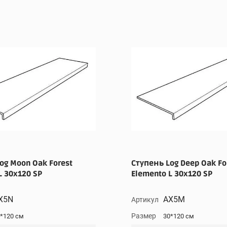
og Moon Oak Forest
Ступень Log Deep Oak Fo
L 30x120 SP
Elemento L 30x120 SP
X5N
AX5M
Артикул
Размер
*120 см
30*120 см