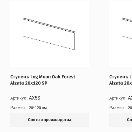
Ступень Log Moon Oak Forest
Ступень L
Alzata 20x120 SP
Alzata 20
AX5S
A
Артикул
Артикул
Размер
Размер
20*120 см
20
Снято с производства
Сн