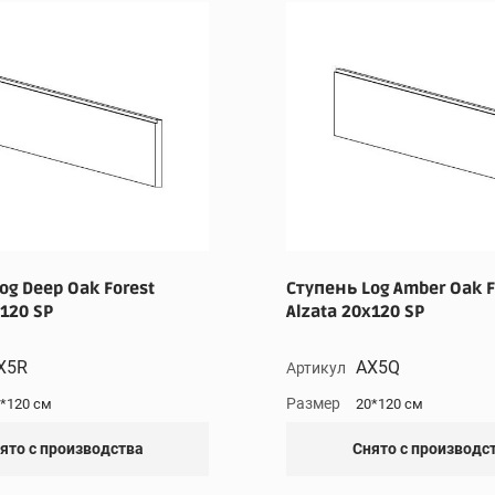
og Deep Oak Forest
Ступень Log Amber Oak F
x120 SP
Alzata 20x120 SP
X5R
AX5Q
Артикул
Размер
*120 см
20*120 см
ято с производства
Снято с производс