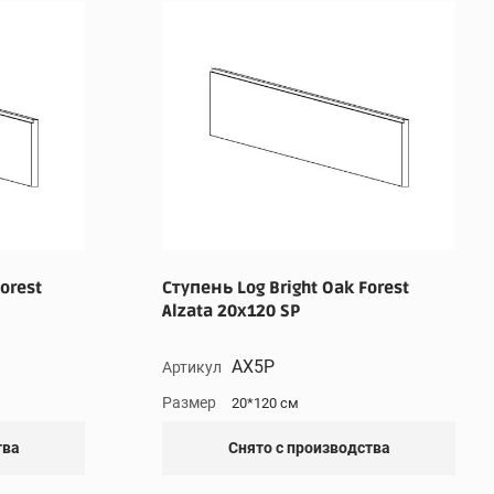
orest
Ступень Log Bright Oak Forest
Alzata 20x120 SP
AX5P
Артикул
Размер
20*120 см
тва
Снято с производства