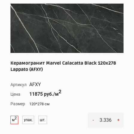
Керамогранит Marvel Calacatta Black 120x278
Lappato (AFXY)
AFXY
Артикул
2
11875 руб./м
Цена
Размер
120*278 см
2
-
+
м
упак.
шт.