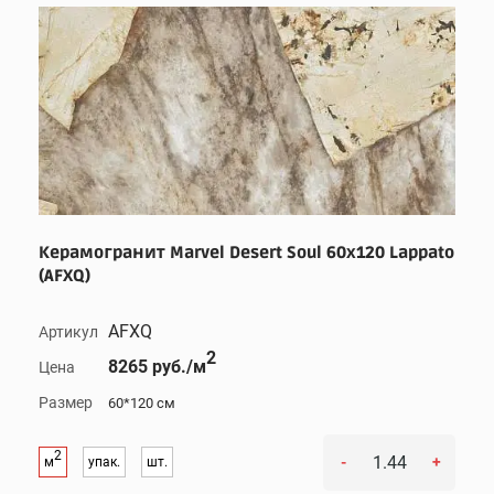
Керамогранит Marvel Desert Soul 60x120 Lappato
(AFXQ)
AFXQ
Артикул
2
8265 руб./м
Цена
Размер
60*120 см
2
-
+
м
упак.
шт.