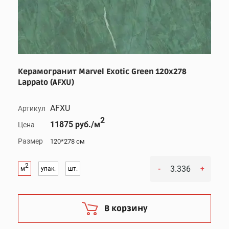
Керамогранит Marvel Exotic Green 120x278
Lappato (AFXU)
AFXU
Артикул
2
11875 руб./м
Цена
Размер
120*278 см
2
-
+
м
упак.
шт.
В корзину