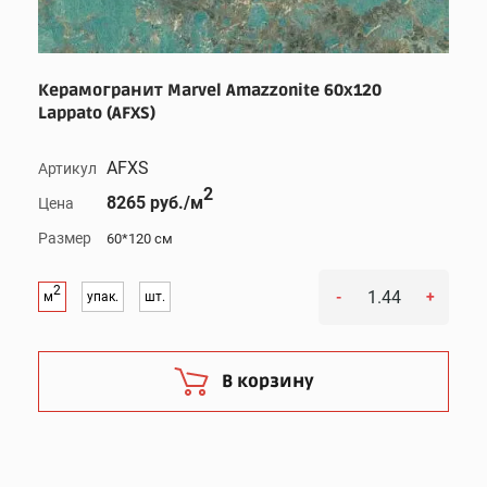
Керамогранит Marvel Amazzonite 60x120
Lappato (AFXS)
AFXS
Артикул
2
8265 руб./м
Цена
Размер
60*120 см
2
-
+
м
упак.
шт.
В корзину