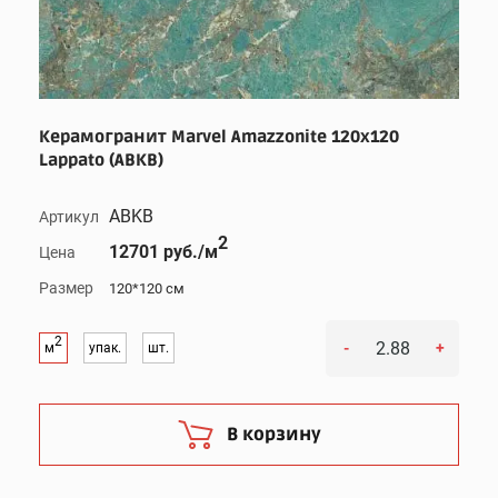
Керамогранит Marvel Amazzonite 120x120
Lappato (ABKB)
ABKB
Артикул
2
12701 руб./м
Цена
Размер
120*120 см
2
-
+
м
упак.
шт.
В корзину